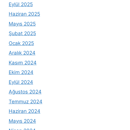
Eylül 2025
Haziran 2025
Mayıs 2025
Şubat 2025
Ocak 2025
Aralık 2024
Kasım 2024
Ekim 2024
Eylül 2024
Ağustos 2024
Temmuz 2024
Haziran 2024
Mayıs 2024