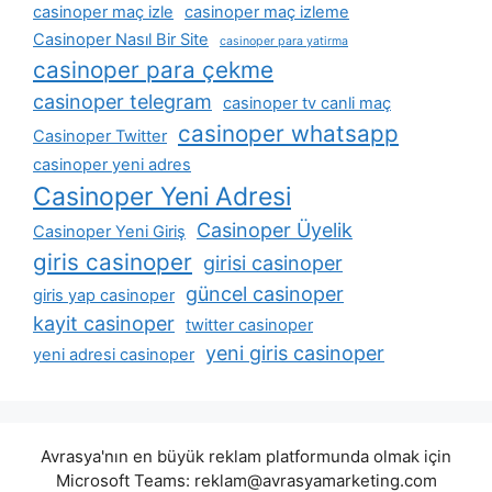
casinoper maç izle
casinoper maç izleme
Casinoper Nasıl Bir Site
casinoper para yatirma
casinoper para çekme
casinoper telegram
casinoper tv canli maç
casinoper whatsapp
Casinoper Twitter
casinoper yeni adres
Casinoper Yeni Adresi
Casinoper Üyelik
Casinoper Yeni Giriş
giris casinoper
girisi casinoper
güncel casinoper
giris yap casinoper
kayit casinoper
twitter casinoper
yeni giris casinoper
yeni adresi casinoper
Avrasya'nın en büyük reklam platformunda olmak için
Microsoft Teams:
reklam@avrasyamarketing.com