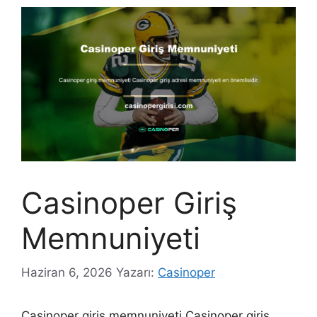
Casinoper Giriş
Memnuniyeti
Haziran 6, 2026
Yazarı:
Casinoper
Casinoper giriş memnuniyeti Casinoper giriş