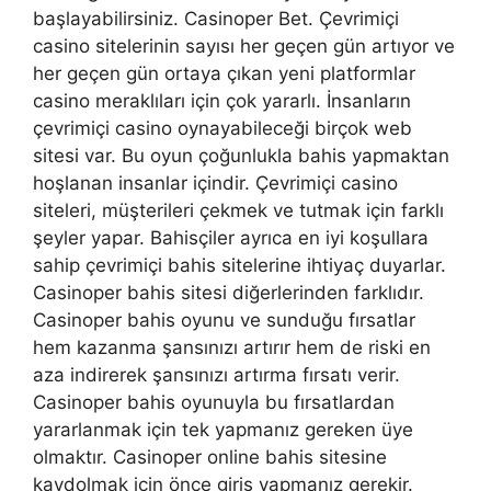
başlayabilirsiniz. Casinoper Bet. Çevrimiçi
casino sitelerinin sayısı her geçen gün artıyor ve
her geçen gün ortaya çıkan yeni platformlar
casino meraklıları için çok yararlı. İnsanların
çevrimiçi casino oynayabileceği birçok web
sitesi var. Bu oyun çoğunlukla bahis yapmaktan
hoşlanan insanlar içindir. Çevrimiçi casino
siteleri, müşterileri çekmek ve tutmak için farklı
şeyler yapar. Bahisçiler ayrıca en iyi koşullara
sahip çevrimiçi bahis sitelerine ihtiyaç duyarlar.
Casinoper bahis sitesi diğerlerinden farklıdır.
Casinoper bahis oyunu ve sunduğu fırsatlar
hem kazanma şansınızı artırır hem de riski en
aza indirerek şansınızı artırma fırsatı verir.
Casinoper bahis oyunuyla bu fırsatlardan
yararlanmak için tek yapmanız gereken üye
olmaktır. Casinoper online bahis sitesine
kaydolmak için önce giriş yapmanız gerekir.