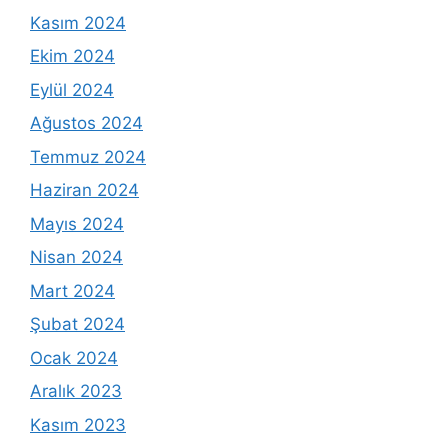
Kasım 2024
Ekim 2024
Eylül 2024
Ağustos 2024
Temmuz 2024
Haziran 2024
Mayıs 2024
Nisan 2024
Mart 2024
Şubat 2024
Ocak 2024
Aralık 2023
Kasım 2023