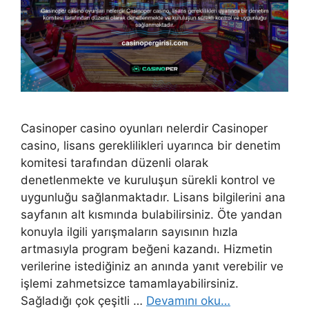
Casinoper casino oyunları nelerdir Casinoper
casino, lisans gereklilikleri uyarınca bir denetim
komitesi tarafından düzenli olarak
denetlenmekte ve kuruluşun sürekli kontrol ve
uygunluğu sağlanmaktadır. Lisans bilgilerini ana
sayfanın alt kısmında bulabilirsiniz. Öte yandan
konuyla ilgili yarışmaların sayısının hızla
artmasıyla program beğeni kazandı. Hizmetin
verilerine istediğiniz an anında yanıt verebilir ve
işlemi zahmetsizce tamamlayabilirsiniz.
Sağladığı çok çeşitli …
Devamını oku…