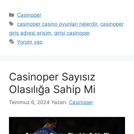
Kategoriler
Casinoper
Etiketler
casinoper casino oyunları nelerdir
,
casinoper
giriş adresi erişim
,
girisi casinoper
Yorum yap
Casinoper Sayısız
Olasılığa Sahip Mi
Temmuz 6, 2024
Yazarı:
Casinoper