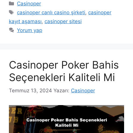
Kategoriler
Casinoper
Etiketler
casinoper canlı casino şirketi
,
casinoper
kayıt aşaması
,
casinoper sitesi
Yorum yap
Casinoper Poker Bahis
Seçenekleri Kaliteli Mi
Temmuz 13, 2024
Yazarı:
Casinoper