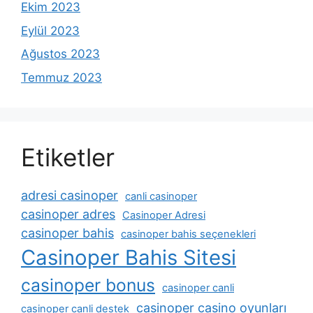
Ekim 2023
Eylül 2023
Ağustos 2023
Temmuz 2023
Etiketler
adresi casinoper
canli casinoper
casinoper adres
Casinoper Adresi
casinoper bahis
casinoper bahis seçenekleri
Casinoper Bahis Sitesi
casinoper bonus
casinoper canli
casinoper casino oyunları
casinoper canli destek