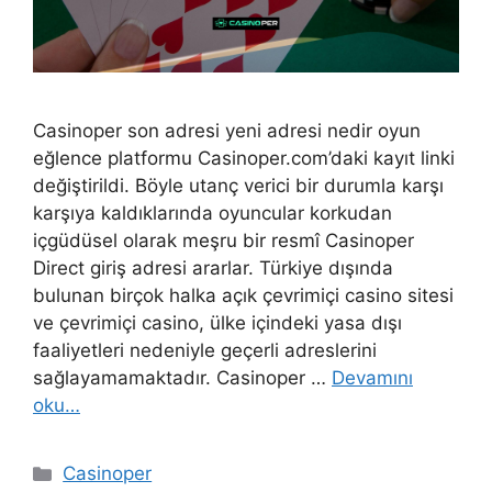
Casinoper son adresi yeni adresi nedir oyun
eğlence platformu Casinoper.com’daki kayıt linki
değiştirildi. Böyle utanç verici bir durumla karşı
karşıya kaldıklarında oyuncular korkudan
içgüdüsel olarak meşru bir resmî Casinoper
Direct giriş adresi ararlar. Türkiye dışında
bulunan birçok halka açık çevrimiçi casino sitesi
ve çevrimiçi casino, ülke içindeki yasa dışı
faaliyetleri nedeniyle geçerli adreslerini
sağlayamamaktadır. Casinoper …
Devamını
oku…
Kategoriler
Casinoper