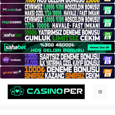
İçeriğe
atla
Menü