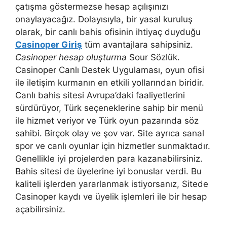
çatışma göstermezse hesap açılışınızı
onaylayacağız. Dolayısıyla, bir yasal kuruluş
olarak, bir canlı bahis ofisinin ihtiyaç duyduğu
Casinoper Giriş
tüm avantajlara sahipsiniz.
Casinoper hesap oluşturma
Sour Sözlük.
Casinoper Canlı Destek Uygulaması, oyun ofisi
ile iletişim kurmanın en etkili yollarından biridir.
Canlı bahis sitesi Avrupa’daki faaliyetlerini
sürdürüyor, Türk seçeneklerine sahip bir menü
ile hizmet veriyor ve Türk oyun pazarında söz
sahibi. Birçok olay ve şov var. Site ayrıca sanal
spor ve canlı oyunlar için hizmetler sunmaktadır.
Genellikle iyi projelerden para kazanabilirsiniz.
Bahis sitesi de üyelerine iyi bonuslar verdi. Bu
kaliteli işlerden yararlanmak istiyorsanız, Sitede
Casinoper kaydı ve üyelik işlemleri ile bir hesap
açabilirsiniz.