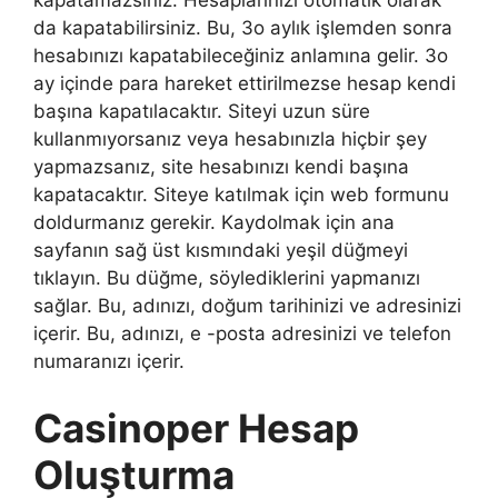
kapatamazsınız. Hesaplarınızı otomatik olarak
da kapatabilirsiniz. Bu, 3o aylık işlemden sonra
hesabınızı kapatabileceğiniz anlamına gelir. 3o
ay içinde para hareket ettirilmezse hesap kendi
başına kapatılacaktır. Siteyi uzun süre
kullanmıyorsanız veya hesabınızla hiçbir şey
yapmazsanız, site hesabınızı kendi başına
kapatacaktır. Siteye katılmak için web formunu
doldurmanız gerekir. Kaydolmak için ana
sayfanın sağ üst kısmındaki yeşil düğmeyi
tıklayın. Bu düğme, söylediklerini yapmanızı
sağlar. Bu, adınızı, doğum tarihinizi ve adresinizi
içerir. Bu, adınızı, e -posta adresinizi ve telefon
numaranızı içerir.
Casinoper Hesap
Oluşturma