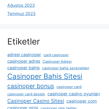
Ağustos 2023
Temmuz 2023
Etiketler
adresi casinoper
canli casinoper
casinoper adres
Casinoper Adresi
casinoper bahis
casinoper bahis seçenekleri
Casinoper Bahis Sitesi
casinoper bonus
casinoper canli
casinoper casino oyunları
casinoper canli destek
Casinoper Casino Sitesi
casinoper com
casinoper girisi
casinoper giris twitter