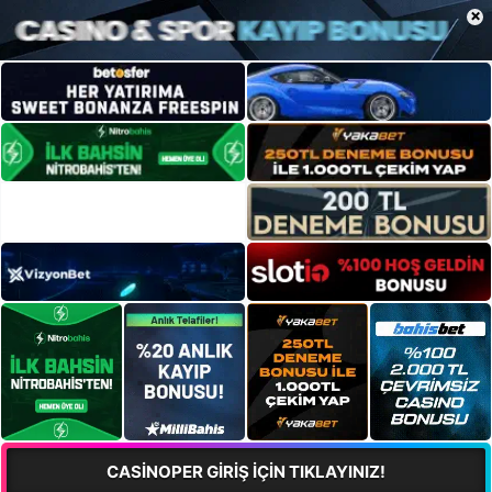
×
CASİNOPER GİRİŞ İÇİN TIKLAYINIZ!