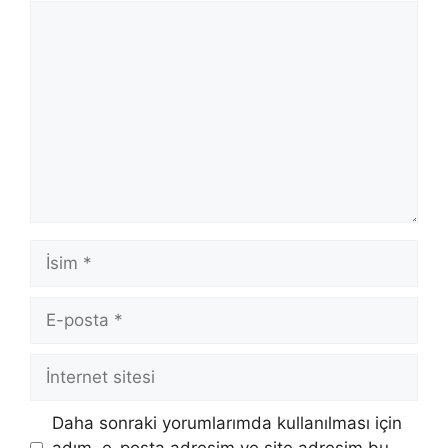
Yorum
İsim
E-
posta
İnternet
sitesi
Daha sonraki yorumlarımda kullanılması için
adım, e-posta adresim ve site adresim bu