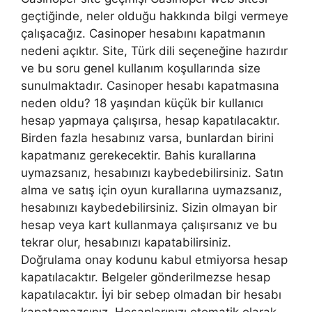
geçtiğinde, neler olduğu hakkında bilgi vermeye
çalışacağız. Casinoper hesabını kapatmanın
nedeni açıktır. Site, Türk dili seçeneğine hazırdır
ve bu soru genel kullanım koşullarında size
sunulmaktadır. Casinoper hesabı kapatmasına
neden oldu? 18 yaşından küçük bir kullanıcı
hesap yapmaya çalışırsa, hesap kapatılacaktır.
Birden fazla hesabınız varsa, bunlardan birini
kapatmanız gerekecektir. Bahis kurallarına
uymazsanız, hesabınızı kaybedebilirsiniz. Satın
alma ve satış için oyun kurallarına uymazsanız,
hesabınızı kaybedebilirsiniz. Sizin olmayan bir
hesap veya kart kullanmaya çalışırsanız ve bu
tekrar olur, hesabınızı kapatabilirsiniz.
Doğrulama onay kodunu kabul etmiyorsa hesap
kapatılacaktır. Belgeler gönderilmezse hesap
kapatılacaktır. İyi bir sebep olmadan bir hesabı