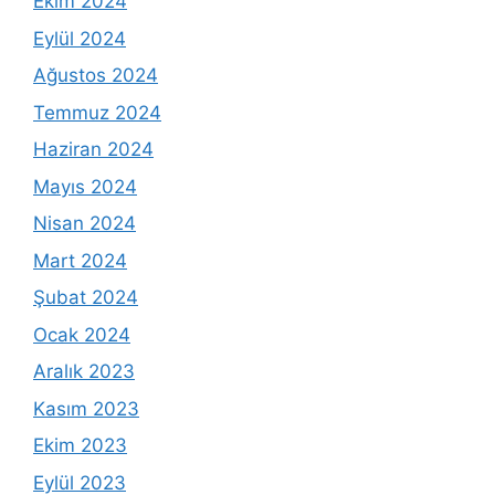
Ekim 2024
Eylül 2024
Ağustos 2024
Temmuz 2024
Haziran 2024
Mayıs 2024
Nisan 2024
Mart 2024
Şubat 2024
Ocak 2024
Aralık 2023
Kasım 2023
Ekim 2023
Eylül 2023