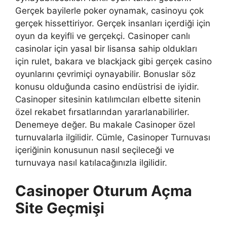
Gerçek bayilerle poker oynamak, casinoyu çok
gerçek hissettiriyor. Gerçek insanları içerdiği için
oyun da keyifli ve gerçekçi. Casinoper canlı
casinolar için yasal bir lisansa sahip oldukları
için rulet, bakara ve blackjack gibi gerçek casino
oyunlarını çevrimiçi oynayabilir. Bonuslar söz
konusu olduğunda casino endüstrisi de iyidir.
Casinoper sitesinin katılımcıları elbette sitenin
özel rekabet fırsatlarından yararlanabilirler.
Denemeye değer. Bu makale Casinoper özel
turnuvalarla ilgilidir. Cümle, Casinoper Turnuvası
içeriğinin konusunun nasıl seçileceği ve
turnuvaya nasıl katılacağınızla ilgilidir.
Casinoper Oturum Açma
Site Geçmişi