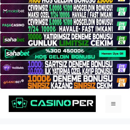
İçeriğe
atla
Menü