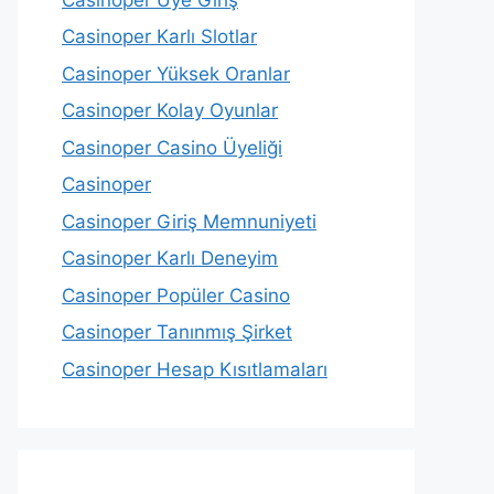
Casinoper Karlı Slotlar
Casinoper Yüksek Oranlar
Casinoper Kolay Oyunlar
Casinoper Casino Üyeliği
Casinoper
Casinoper Giriş Memnuniyeti
Casinoper Karlı Deneyim
Casinoper Popüler Casino
Casinoper Tanınmış Şirket
Casinoper Hesap Kısıtlamaları