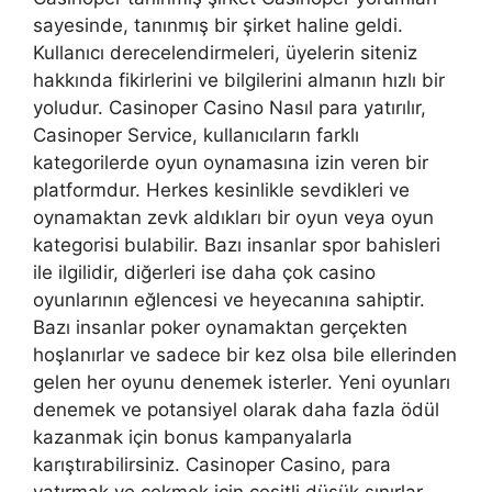
sayesinde, tanınmış bir şirket haline geldi.
Kullanıcı derecelendirmeleri, üyelerin siteniz
hakkında fikirlerini ve bilgilerini almanın hızlı bir
yoludur. Casinoper Casino Nasıl para yatırılır,
Casinoper Service, kullanıcıların farklı
kategorilerde oyun oynamasına izin veren bir
platformdur. Herkes kesinlikle sevdikleri ve
oynamaktan zevk aldıkları bir oyun veya oyun
kategorisi bulabilir. Bazı insanlar spor bahisleri
ile ilgilidir, diğerleri ise daha çok casino
oyunlarının eğlencesi ve heyecanına sahiptir.
Bazı insanlar poker oynamaktan gerçekten
hoşlanırlar ve sadece bir kez olsa bile ellerinden
gelen her oyunu denemek isterler. Yeni oyunları
denemek ve potansiyel olarak daha fazla ödül
kazanmak için bonus kampanyalarla
karıştırabilirsiniz. Casinoper Casino, para