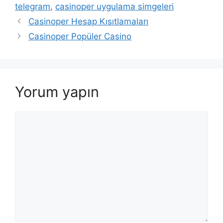
telegram
,
casinoper uygulama simgeleri
Casinoper Hesap Kısıtlamaları
Casinoper Popüler Casino
Yorum yapın
Yorum