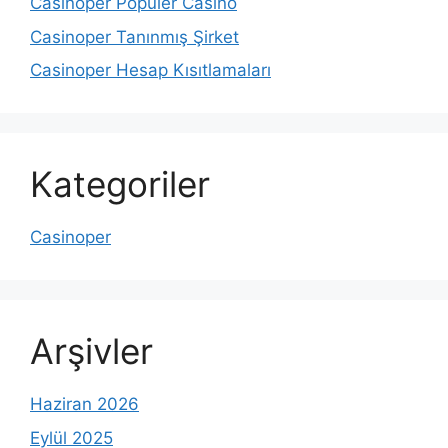
Casinoper Popüler Casino
Casinoper Tanınmış Şirket
Casinoper Hesap Kısıtlamaları
Kategoriler
Casinoper
Arşivler
Haziran 2026
Eylül 2025