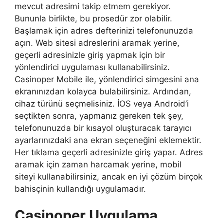
mevcut adresimi takip etmem gerekiyor.
Bununla birlikte, bu prosedür zor olabilir.
Başlamak için adres defterinizi telefonunuzda
açın. Web sitesi adreslerini aramak yerine,
geçerli adresinizle giriş yapmak için bir
yönlendirici uygulaması kullanabilirsiniz.
Casinoper Mobile ile, yönlendirici simgesini ana
ekranınızdan kolayca bulabilirsiniz. Ardından,
cihaz türünü seçmelisiniz. İOS veya Android’i
seçtikten sonra, yapmanız gereken tek şey,
telefonunuzda bir kısayol oluşturacak tarayıcı
ayarlarınızdaki ana ekran seçeneğini eklemektir.
Her tıklama geçerli adresinizle giriş yapar. Adres
aramak için zaman harcamak yerine, mobil
siteyi kullanabilirsiniz, ancak en iyi çözüm birçok
bahisçinin kullandığı uygulamadır.
Casinoper Uygulama