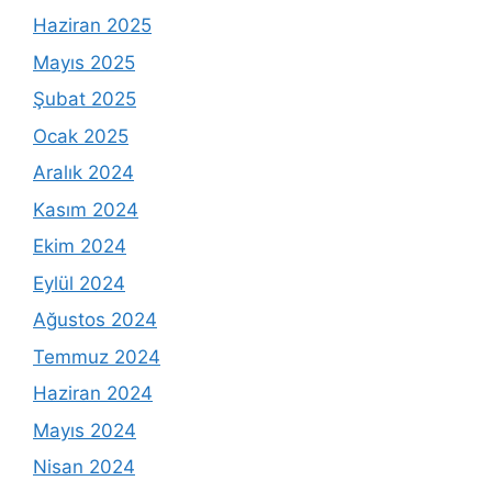
Haziran 2025
Mayıs 2025
Şubat 2025
Ocak 2025
Aralık 2024
Kasım 2024
Ekim 2024
Eylül 2024
Ağustos 2024
Temmuz 2024
Haziran 2024
Mayıs 2024
Nisan 2024