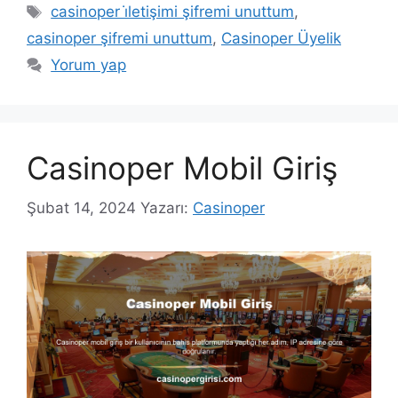
Etiketler
casinoper i̇letişimi şifremi unuttum
,
casinoper şifremi unuttum
,
Casinoper Üyelik
Yorum yap
Casinoper Mobil Giriş
Şubat 14, 2024
Yazarı:
Casinoper