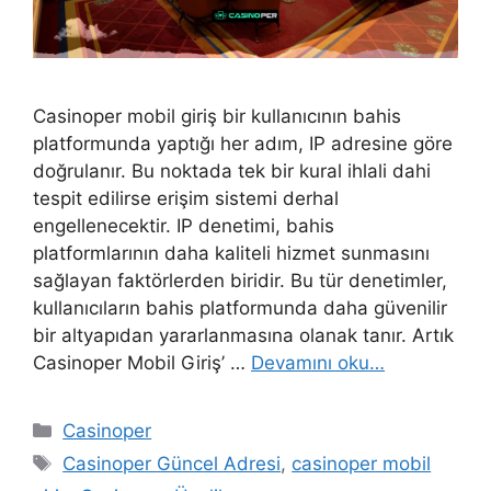
Casinoper mobil giriş bir kullanıcının bahis
platformunda yaptığı her adım, IP adresine göre
doğrulanır. Bu noktada tek bir kural ihlali dahi
tespit edilirse erişim sistemi derhal
engellenecektir. IP denetimi, bahis
platformlarının daha kaliteli hizmet sunmasını
sağlayan faktörlerden biridir. Bu tür denetimler,
kullanıcıların bahis platformunda daha güvenilir
bir altyapıdan yararlanmasına olanak tanır. Artık
Casinoper Mobil Giriş’ …
Devamını oku…
Kategoriler
Casinoper
Etiketler
Casinoper Güncel Adresi
,
casinoper mobil