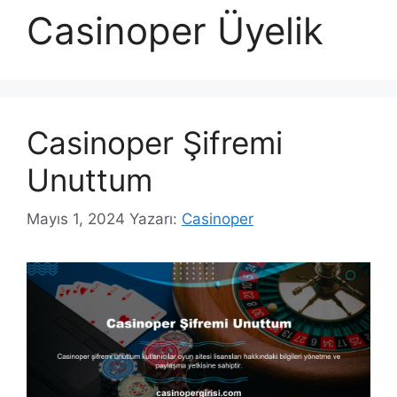
Casinoper Üyelik
Casinoper Şifremi
Unuttum
Mayıs 1, 2024
Yazarı:
Casinoper