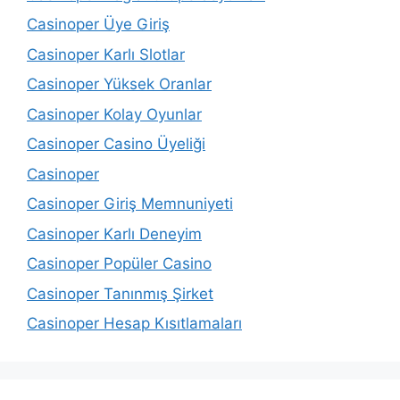
Casinoper Üye Giriş
Casinoper Karlı Slotlar
Casinoper Yüksek Oranlar
Casinoper Kolay Oyunlar
Casinoper Casino Üyeliği
Casinoper
Casinoper Giriş Memnuniyeti
Casinoper Karlı Deneyim
Casinoper Popüler Casino
Casinoper Tanınmış Şirket
Casinoper Hesap Kısıtlamaları