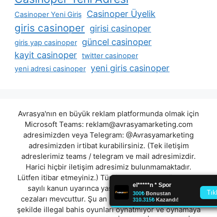
Casinoper Üyelik
Casinoper Yeni Giriş
giris casinoper
girisi casinoper
güncel casinoper
giris yap casinoper
kayit casinoper
twitter casinoper
yeni giris casinoper
yeni adresi casinoper
Avrasya'nın en büyük reklam platformunda olmak için
Microsoft Teams:
reklam@avrasyamarketing.com
adresimizden veya Telegram: @Avrasyamarketing
adresimizden irtibat kurabilirsiniz. (Tek iletişim
adreslerimiz teams / telegram ve mail adresimizdir.
Harici hiçbir iletişim adresimiz bulunmamaktadır.
Lütfen itibar etmeyiniz.) Türkiye yasalarına göre 7258
sayılı kanun uyarınca yasa dışı bahis oynamanın
cezaları mevcuttur. Şu an bulunduğunuz site hiç bir
şekilde illegal bahis oyunları oynatmıyor ve oynamaya