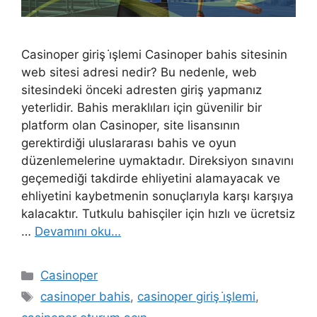
Casinoper giriş i̇şlemi Casinoper bahis sitesinin
web sitesi adresi nedir? Bu nedenle, web
sitesindeki önceki adresten giriş yapmanız
yeterlidir. Bahis meraklıları için güvenilir bir
platform olan Casinoper, site lisansının
gerektirdiği uluslararası bahis ve oyun
düzenlemelerine uymaktadır. Direksiyon sınavını
geçemediği takdirde ehliyetini alamayacak ve
ehliyetini kaybetmenin sonuçlarıyla karşı karşıya
kalacaktır. Tutkulu bahisçiler için hızlı ve ücretsiz
…
Devamını oku…
Kategoriler
Casinoper
Etiketler
casinoper bahis
,
casinoper giriş i̇şlemi
,