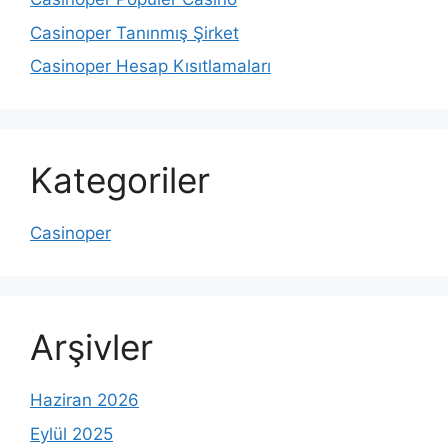
Casinoper Tanınmış Şirket
Casinoper Hesap Kısıtlamaları
Kategoriler
Casinoper
Arşivler
Haziran 2026
Eylül 2025