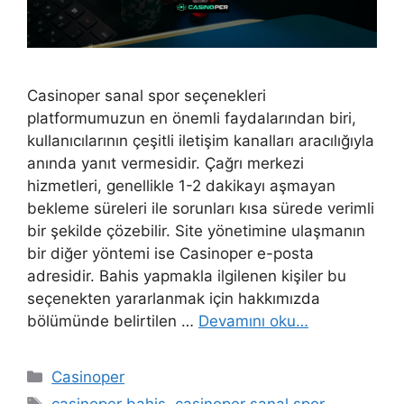
Casinoper sanal spor seçenekleri
platformumuzun en önemli faydalarından biri,
kullanıcılarının çeşitli iletişim kanalları aracılığıyla
anında yanıt vermesidir. Çağrı merkezi
hizmetleri, genellikle 1-2 dakikayı aşmayan
bekleme süreleri ile sorunları kısa sürede verimli
bir şekilde çözebilir. Site yönetimine ulaşmanın
bir diğer yöntemi ise Casinoper e-posta
adresidir. Bahis yapmakla ilgilenen kişiler bu
seçenekten yararlanmak için hakkımızda
bölümünde belirtilen …
Devamını oku…
Kategoriler
Casinoper
Etiketler