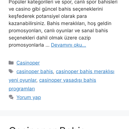
Popüler kategorileri ve spor, canlı spor bahisleri
ve casino gibi güncel bahis seçeneklerini
keşfederek potansiyel olarak para
kazanabilirsiniz. Bahis meraklıları, hoş geldin
promosyonları, canlı oyunlar ve sanal bahis
seçenekleri dahil olmak üzere cazip
promosyonlarla …
Devamını oku…
Kategoriler
Casinoper
Etiketler
casinoper bahis
,
casinoper bahis meraklısı
yeni oyunlar
,
casinoper yasadışı bahis
programları
Yorum yap