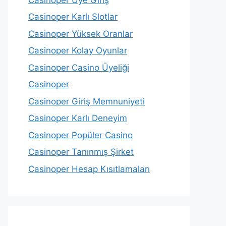
Casinoper Karlı Slotlar
Casinoper Yüksek Oranlar
Casinoper Kolay Oyunlar
Casinoper Casino Üyeliği
Casinoper
Casinoper Giriş Memnuniyeti
Casinoper Karlı Deneyim
Casinoper Popüler Casino
Casinoper Tanınmış Şirket
Casinoper Hesap Kısıtlamaları