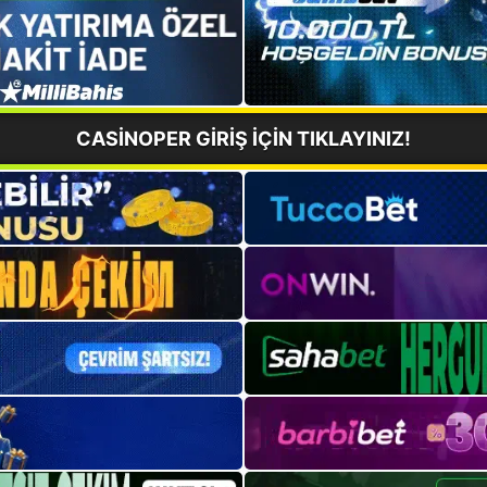
CASİNOPER GİRİŞ İÇİN TIKLAYINIZ!