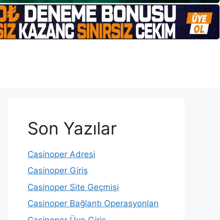
Son Yazılar
Casinoper Adresi
Casinoper Giriş
Casinoper Site Geçmişi
Casinoper Bağlantı Operasyonları
Casinoper Üye Giriş