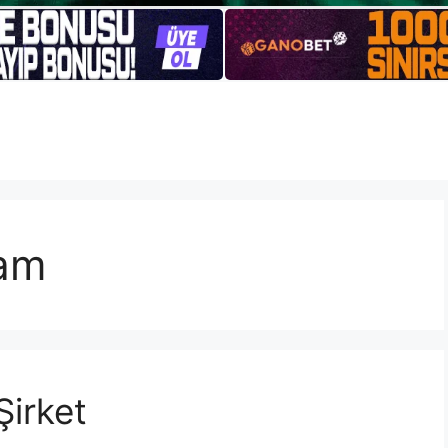
ram
Şirket