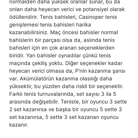
normalden daha yüksek oranlar sunar, bu da
onları daha heyecan verici ve potansiyel olarak
ödüllendirir. Tenis bahisleri,
Casinoper tenis
genişlemesi
tenis bahisleri harika
kazanabilirsiniz. Maç öncesi bahisler normal
bahislerin bir parçası olsa da, aslında tenis
bahisleri için en çok aranan seçeneklerden
biridir. Yan bahisler oynadılar çünkü tenis
maçında çekiliş yoktu. Diğer seçenekler kadar
heyecan verici olmasa da, P’nin kazanma şansı
var. Akümülatörün kazanma olasılığı daha
yüksektir, bu yüzden daha riskli bir seçenektir.
Farklı tenis turnuvalarında, set sayısı 3 ila 5
arasında değişebilir. Teniste, bir oyuncu 3 sette
2 set kazanırsa ve başka bir oyuncu 5 sette 3
set kazanırsa, 5 sette 3 set kazanan oyuncu
kazanır.