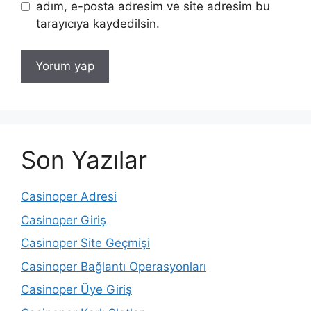
adım, e-posta adresim ve site adresim bu
tarayıcıya kaydedilsin.
Son Yazılar
Casinoper Adresi
Casinoper Giriş
Casinoper Site Geçmişi
Casinoper Bağlantı Operasyonları
Casinoper Üye Giriş