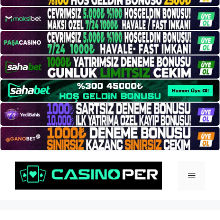
İçeriğe
atla
Menü