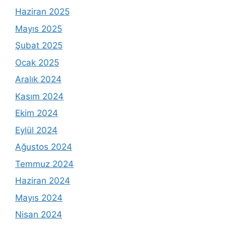
Haziran 2025
Mayıs 2025
Şubat 2025
Ocak 2025
Aralık 2024
Kasım 2024
Ekim 2024
Eylül 2024
Ağustos 2024
Temmuz 2024
Haziran 2024
Mayıs 2024
Nisan 2024