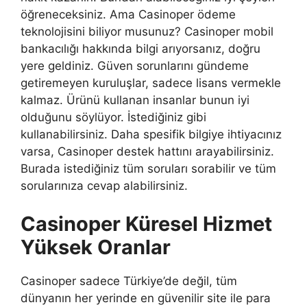
öğreneceksiniz. Ama Casinoper ödeme
teknolojisini biliyor musunuz? Casinoper mobil
bankacılığı hakkında bilgi arıyorsanız, doğru
yere geldiniz. Güven sorunlarını gündeme
getiremeyen kuruluşlar, sadece lisans vermekle
kalmaz. Ürünü kullanan insanlar bunun iyi
olduğunu söylüyor. İstediğiniz gibi
kullanabilirsiniz. Daha spesifik bilgiye ihtiyacınız
varsa, Casinoper destek hattını arayabilirsiniz.
Burada istediğiniz tüm soruları sorabilir ve tüm
sorularınıza cevap alabilirsiniz.
Casinoper Küresel Hizmet
Yüksek Oranlar
Casinoper sadece Türkiye’de değil, tüm
dünyanın her yerinde en güvenilir site ile para