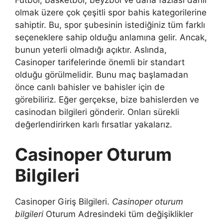
Futbol, basketbol, beyzbol ve daha fazlası dahil
olmak üzere çok çeşitli spor bahis kategorilerine
sahiptir. Bu, spor şubesinin istediğiniz tüm farklı
seçeneklere sahip olduğu anlamına gelir. Ancak,
bunun yeterli olmadığı açıktır. Aslında,
Casinoper tarifelerinde önemli bir standart
olduğu görülmelidir. Bunu maç başlamadan
önce canlı bahisler ve bahisler için de
görebiliriz. Eğer gerçekse, bize bahislerden ve
casinodan bilgileri gönderir. Onları sürekli
değerlendirirken karlı fırsatlar yakalarız.
Casinoper Oturum
Bilgileri
Casinoper Giriş Bilgileri.
Casinoper oturum
bilgileri
Oturum Adresindeki tüm değişiklikler