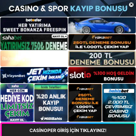
×
CASİNOPER GİRİŞ İÇİN TIKLAYINIZ!