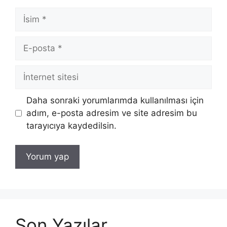
İsim
E-
posta
İnternet
sitesi
Daha sonraki yorumlarımda kullanılması için
adım, e-posta adresim ve site adresim bu
tarayıcıya kaydedilsin.
Son Yazılar