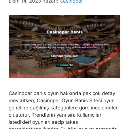
Ekim 14, 2023
Yazarı:
Casinoper
Casinoper bahis oyun hakkında pek çok detay
mevcutken, Casinoper Oyun Bahis Sitesi oyun
geneline dağılmış kategorilere göre incelemeler
oluşturur. Trendlerin yanı sıra kullanıcılar
istedikleri oyunları seçip takas