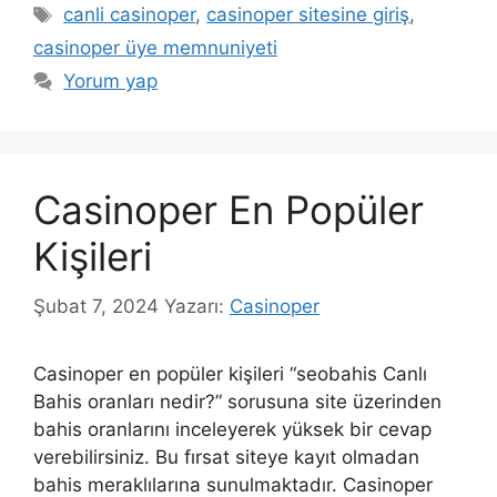
Etiketler
canli casinoper
,
casinoper sitesine giriş
,
casinoper üye memnuniyeti
Yorum yap
Casinoper En Popüler
Kişileri
Şubat 7, 2024
Yazarı:
Casinoper
Casinoper en popüler kişileri “seobahis Canlı
Bahis oranları nedir?” sorusuna site üzerinden
bahis oranlarını inceleyerek yüksek bir cevap
verebilirsiniz. Bu fırsat siteye kayıt olmadan
bahis meraklılarına sunulmaktadır. Casinoper