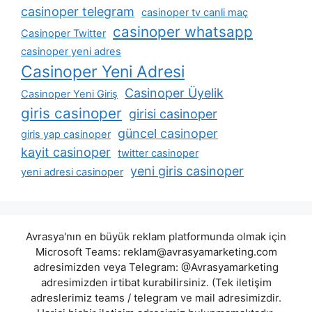
casinoper telegram
casinoper tv canli maç
casinoper whatsapp
Casinoper Twitter
casinoper yeni adres
Casinoper Yeni Adresi
Casinoper Üyelik
Casinoper Yeni Giriş
giris casinoper
girisi casinoper
güncel casinoper
giris yap casinoper
kayit casinoper
twitter casinoper
yeni giris casinoper
yeni adresi casinoper
Avrasya'nın en büyük reklam platformunda olmak için
Microsoft Teams:
reklam@avrasyamarketing.com
adresimizden veya Telegram: @Avrasyamarketing
adresimizden irtibat kurabilirsiniz. (Tek iletişim
adreslerimiz teams / telegram ve mail adresimizdir.