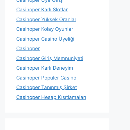
Casinoper Karlı Slotlar
Casinoper Yüksek Oranlar
Casinoper Kolay Oyunlar
Casinoper Casino Üyeliği
Casinoper
Casinoper Giriş Memnuniyeti
Casinoper Karlı Deneyim
Casinoper Popüler Casino
Casinoper Tanınmış Şirket
Casinoper Hesap Kısıtlamaları