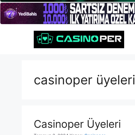
İçeriğe
atla
casinoper üyeler
Casinoper Üyeleri