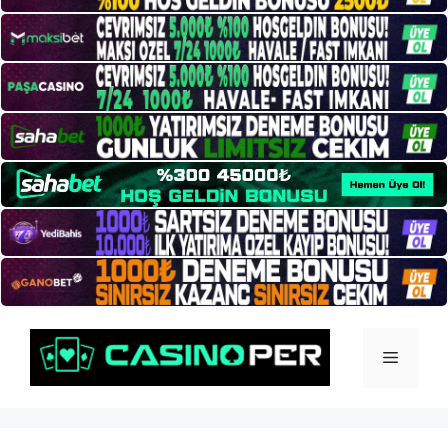
İçeriğe
atla
Menü