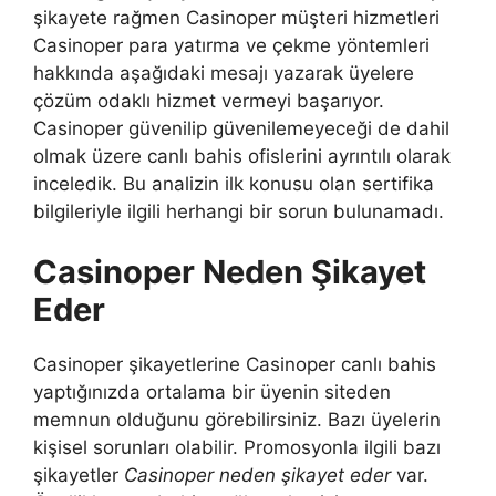
şikayete rağmen Casinoper müşteri hizmetleri
Casinoper para yatırma ve çekme yöntemleri
hakkında aşağıdaki mesajı yazarak üyelere
çözüm odaklı hizmet vermeyi başarıyor.
Casinoper güvenilip güvenilemeyeceği de dahil
olmak üzere canlı bahis ofislerini ayrıntılı olarak
inceledik. Bu analizin ilk konusu olan sertifika
bilgileriyle ilgili herhangi bir sorun bulunamadı.
Casinoper Neden Şikayet
Eder
Casinoper şikayetlerine Casinoper canlı bahis
yaptığınızda ortalama bir üyenin siteden
memnun olduğunu görebilirsiniz. Bazı üyelerin
kişisel sorunları olabilir. Promosyonla ilgili bazı
şikayetler
Casinoper neden şikayet eder
var.