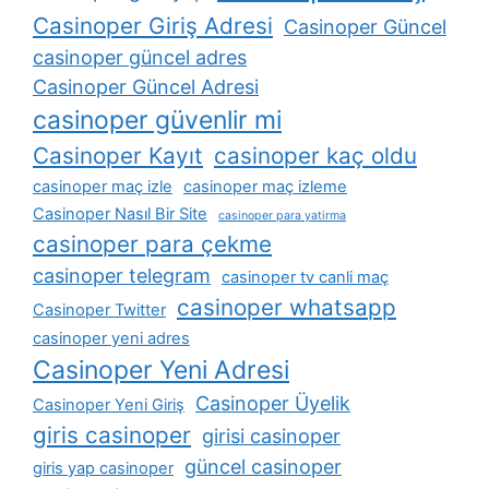
Casinoper Giriş Adresi
Casinoper Güncel
casinoper güncel adres
Casinoper Güncel Adresi
casinoper güvenlir mi
Casinoper Kayıt
casinoper kaç oldu
casinoper maç izle
casinoper maç izleme
Casinoper Nasıl Bir Site
casinoper para yatirma
casinoper para çekme
casinoper telegram
casinoper tv canli maç
casinoper whatsapp
Casinoper Twitter
casinoper yeni adres
Casinoper Yeni Adresi
Casinoper Üyelik
Casinoper Yeni Giriş
giris casinoper
girisi casinoper
güncel casinoper
giris yap casinoper