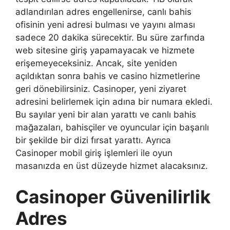
adlandırılan adres engellenirse, canlı bahis
ofisinin yeni adresi bulması ve yayını alması
sadece 20 dakika sürecektir. Bu süre zarfında
web sitesine giriş yapamayacak ve hizmete
erişemeyeceksiniz. Ancak, site yeniden
açıldıktan sonra bahis ve casino hizmetlerine
geri dönebilirsiniz. Casinoper, yeni ziyaret
adresini belirlemek için adına bir numara ekledi.
Bu sayılar yeni bir alan yarattı ve canlı bahis
mağazaları, bahisçiler ve oyuncular için başarılı
bir şekilde bir dizi fırsat yarattı. Ayrıca
Casinoper mobil giriş işlemleri ile oyun
masanızda en üst düzeyde hizmet alacaksınız.
Casinoper Güvenilirlik
Adres