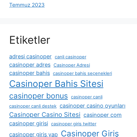
Temmuz 2023
Etiketler
adresi casinoper
canli casinoper
casinoper adres
Casinoper Adresi
casinoper bahis
casinoper bahis seçenekleri
Casinoper Bahis Sitesi
casinoper bonus
casinoper canli
casinoper casino oyunları
casinoper canli destek
Casinoper Casino Sitesi
casinoper com
casinoper girisi
casinoper giris twitter
Casinoper Giriş
casinoper giris yap