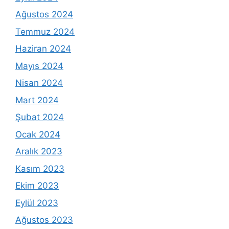
Ağustos 2024
Temmuz 2024
Haziran 2024
Mayıs 2024
Nisan 2024
Mart 2024
Şubat 2024
Ocak 2024
Aralık 2023
Kasım 2023
Ekim 2023
Eylül 2023
Ağustos 2023