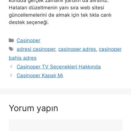
konuda gerçek zamanlı yardım da alırsınız.
Hataları düzeltmenin yanı sıra web sitesi
güncellemelerini de almak için tek tıkla canlı
destek seçeneği.
Kategoriler
Casinoper
Etiketler
adresi casinoper
,
casinoper adres
,
casinoper
bahis adres
Casinoper TV Seçenekleri Hakkında
Casinoper Kapalı Mı
Yorum yapın
Yorum