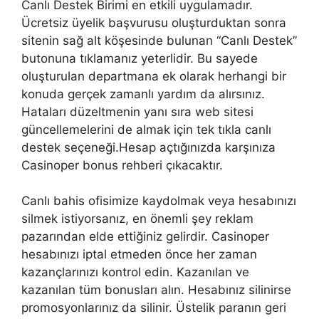
Canlı Destek Birimi en etkili uygulamadır.
Ücretsiz üyelik başvurusu oluşturduktan sonra
sitenin sağ alt köşesinde bulunan “Canlı Destek”
butonuna tıklamanız yeterlidir. Bu sayede
oluşturulan departmana ek olarak herhangi bir
konuda gerçek zamanlı yardım da alırsınız.
Hataları düzeltmenin yanı sıra web sitesi
güncellemelerini de almak için tek tıkla canlı
destek seçeneği.Hesap açtığınızda karşınıza
Casinoper bonus rehberi çıkacaktır.
Canlı bahis ofisimize kaydolmak veya hesabınızı
silmek istiyorsanız, en önemli şey reklam
pazarından elde ettiğiniz gelirdir. Casinoper
hesabınızı iptal etmeden önce her zaman
kazançlarınızı kontrol edin. Kazanılan ve
kazanılan tüm bonusları alın. Hesabınız silinirse
promosyonlarınız da silinir. Üstelik paranın geri