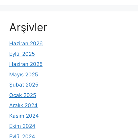
Arşivler
Haziran 2026
Eylül 2025
Haziran 2025
Mayıs 2025
Şubat 2025
Ocak 2025
Aralık 2024
Kasım 2024
Ekim 2024
Eylül 2024