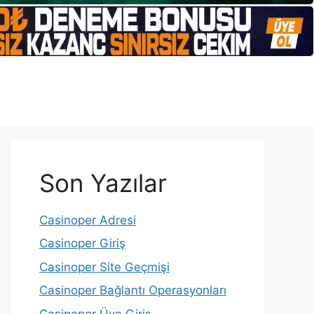
Son Yazılar
Casinoper Adresi
Casinoper Giriş
Casinoper Site Geçmişi
Casinoper Bağlantı Operasyonları
Casinoper Üye Giriş