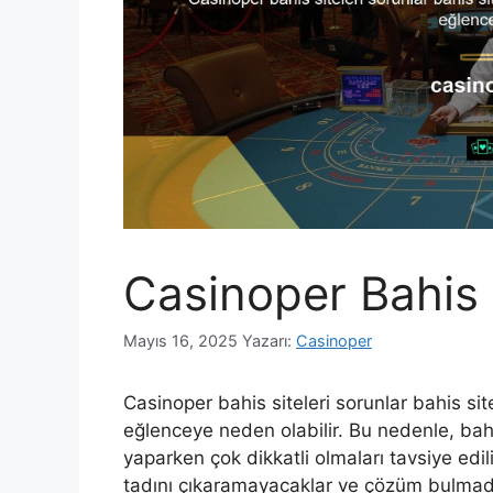
Casinoper Bahis S
Mayıs 16, 2025
Yazarı:
Casinoper
Casinoper bahis siteleri sorunlar bahis site
eğlenceye neden olabilir. Bu nedenle, bahis
yaparken çok dikkatli olmaları tavsiye edil
tadını çıkaramayacaklar ve çözüm bulmada 