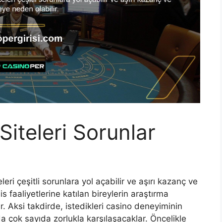
iteleri Sorunlar
leri çeşitli sorunlara yol açabilir ve aşırı kazanç ve
 faaliyetlerine katılan bireylerin araştırma
ir. Aksi takdirde, istedikleri casino deneyiminin
çok sayıda zorlukla karşılaşacaklar. Öncelikle