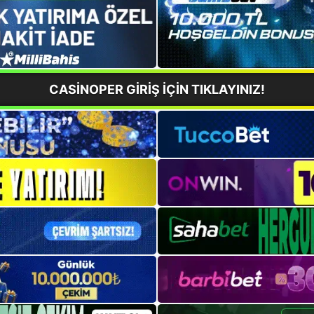
CASİNOPER GİRİŞ İÇİN TIKLAYINIZ!