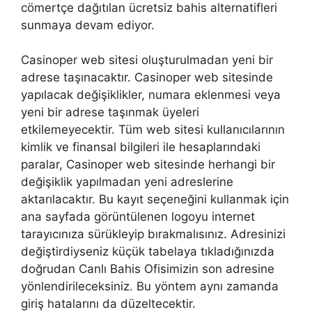
cömertçe dağıtılan ücretsiz bahis alternatifleri
sunmaya devam ediyor.
Casinoper web sitesi oluşturulmadan yeni bir
adrese taşınacaktır. Casinoper web sitesinde
yapılacak değişiklikler, numara eklenmesi veya
yeni bir adrese taşınmak üyeleri
etkilemeyecektir. Tüm web sitesi kullanıcılarının
kimlik ve finansal bilgileri ile hesaplarındaki
paralar, Casinoper web sitesinde herhangi bir
değişiklik yapılmadan yeni adreslerine
aktarılacaktır. Bu kayıt seçeneğini kullanmak için
ana sayfada görüntülenen logoyu internet
tarayıcınıza sürükleyip bırakmalısınız. Adresinizi
değiştirdiyseniz küçük tabelaya tıkladığınızda
doğrudan Canlı Bahis Ofisimizin son adresine
yönlendirileceksiniz. Bu yöntem aynı zamanda
giriş hatalarını da düzeltecektir.