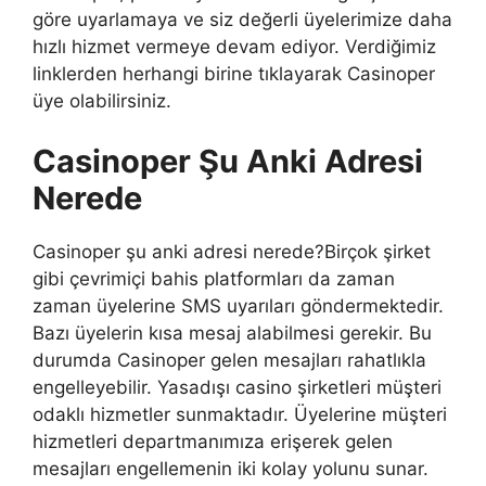
göre uyarlamaya ve siz değerli üyelerimize daha
hızlı hizmet vermeye devam ediyor. Verdiğimiz
linklerden herhangi birine tıklayarak Casinoper
üye olabilirsiniz.
Casinoper Şu Anki Adresi
Nerede
Casinoper şu anki adresi nerede?Birçok şirket
gibi çevrimiçi bahis platformları da zaman
zaman üyelerine SMS uyarıları göndermektedir.
Bazı üyelerin kısa mesaj alabilmesi gerekir. Bu
durumda Casinoper gelen mesajları rahatlıkla
engelleyebilir. Yasadışı casino şirketleri müşteri
odaklı hizmetler sunmaktadır. Üyelerine müşteri
hizmetleri departmanımıza erişerek gelen
mesajları engellemenin iki kolay yolunu sunar.