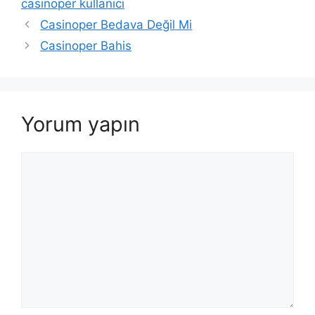
casinoper kullanıcı
Casinoper Bedava Değil Mi
Casinoper Bahis
Yorum yapın
Yorum