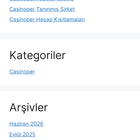
Casinoper Tanınmış Şirket
Casinoper Hesap Kısıtlamaları
Kategoriler
Casinoper
Arşivler
Haziran 2026
Eylül 2025