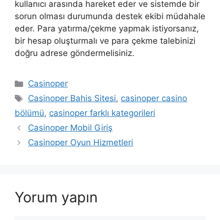
kullanıcı arasında hareket eder ve sistemde bir
sorun olması durumunda destek ekibi müdahale
eder. Para yatırma/çekme yapmak istiyorsanız,
bir hesap oluşturmalı ve para çekme talebinizi
doğru adrese göndermelisiniz.
Kategoriler
Casinoper
Etiketler
Casinoper Bahis Sitesi
,
casinoper casino
bölümü
,
casinoper farklı kategorileri
Casinoper Mobil Giriş
Casinoper Oyun Hizmetleri
Yorum yapın