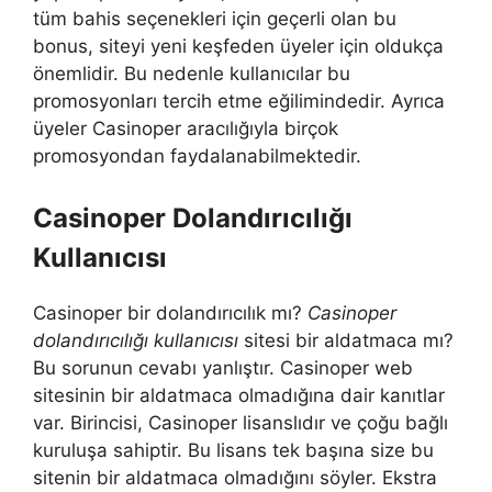
tüm bahis seçenekleri için geçerli olan bu
bonus, siteyi yeni keşfeden üyeler için oldukça
önemlidir. Bu nedenle kullanıcılar bu
promosyonları tercih etme eğilimindedir. Ayrıca
üyeler Casinoper aracılığıyla birçok
promosyondan faydalanabilmektedir.
Casinoper Dolandırıcılığı
Kullanıcısı
Casinoper bir dolandırıcılık mı?
Casinoper
dolandırıcılığı kullanıcısı
sitesi bir aldatmaca mı?
Bu sorunun cevabı yanlıştır. Casinoper web
sitesinin bir aldatmaca olmadığına dair kanıtlar
var. Birincisi, Casinoper lisanslıdır ve çoğu bağlı
kuruluşa sahiptir. Bu lisans tek başına size bu
sitenin bir aldatmaca olmadığını söyler. Ekstra