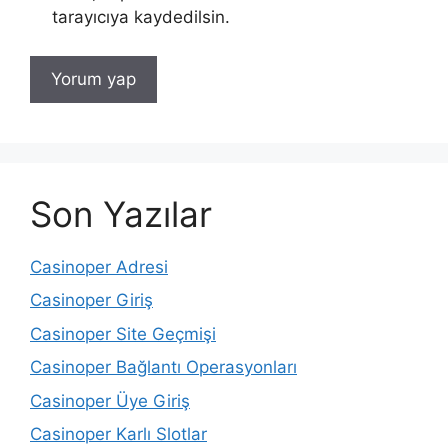
tarayıcıya kaydedilsin.
Son Yazılar
Casinoper Adresi
Casinoper Giriş
Casinoper Site Geçmişi
Casinoper Bağlantı Operasyonları
Casinoper Üye Giriş
Casinoper Karlı Slotlar