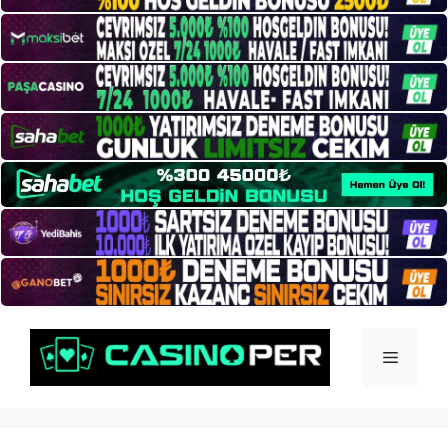
İçeriğe
atla
Menü