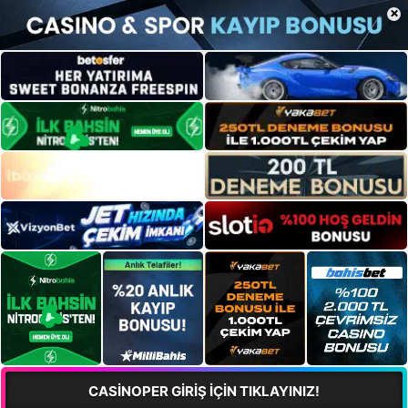
×
CASİNOPER GİRİŞ İÇİN TIKLAYINIZ!