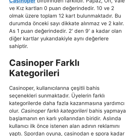
Casinoper
birbirinden farklıdır. Papaz, On, Vale
ve Kız kartları 0 puan değerindedir. 10 ve 2
olmak üzere toplam 12 kart bulunmaktadır. Bu
durumda önceki sayı dikkate alınmaz ve 2 kalır.
As 1 puan değerindedir. 2′ den 9′ a kadar olan
diğer kartlar yukarıdakiyle aynı değerlere
sahiptir.
Casinoper Farklı
Kategorileri
Casinoper, kullanıcılarına çeşitli bahis
seçenekleri sunmaktadır. Üyelerin farklı
kategorilerde daha fazla kazanmasına yardımcı
olur.
Casinoper farklı kategorileri
bahis yapmaya
başlamanın en karlı yollarından biridir. Aslında
kullanıcı ilk önce istenen alan adının reklamını
yaptı. Spordan oyuna, casinodan e spora kadar