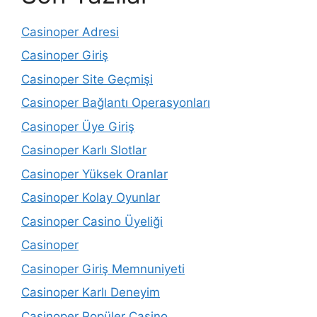
Casinoper Adresi
Casinoper Giriş
Casinoper Site Geçmişi
Casinoper Bağlantı Operasyonları
Casinoper Üye Giriş
Casinoper Karlı Slotlar
Casinoper Yüksek Oranlar
Casinoper Kolay Oyunlar
Casinoper Casino Üyeliği
Casinoper
Casinoper Giriş Memnuniyeti
Casinoper Karlı Deneyim
Casinoper Popüler Casino