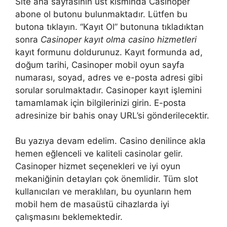
Site ana sayfasının üst kısmında Casinoper
abone ol butonu bulunmaktadır. Lütfen bu
butona tıklayın. “Kayıt Ol” butonuna tıkladıktan
sonra
Casinoper kayıt olma casino hizmetleri
kayıt formunu doldurunuz. Kayıt formunda ad,
doğum tarihi, Casinoper mobil oyun sayfa
numarası, soyad, adres ve e-posta adresi gibi
sorular sorulmaktadır. Casinoper kayıt işlemini
tamamlamak için bilgilerinizi girin. E-posta
adresinize bir bahis onay URL’si gönderilecektir.
Bu yazıya devam edelim. Casino denilince akla
hemen eğlenceli ve kaliteli casinolar gelir.
Casinoper hizmet seçenekleri ve iyi oyun
mekaniğinin detayları çok önemlidir. Tüm slot
kullanıcıları ve meraklıları, bu oyunların hem
mobil hem de masaüstü cihazlarda iyi
çalışmasını beklemektedir.