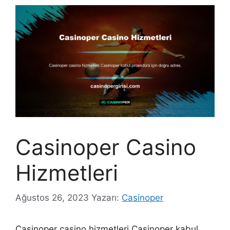
Casinoper Casino
Hizmetleri
Ağustos 26, 2023
Yazarı:
Casinoper
Casinoper casino hizmetleri Casinoper kabul