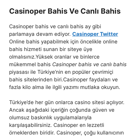
Casinoper Bahis Ve Canlı Bahis
Casinoper bahis ve canlı bahis ay gibi
parlamaya devam ediyor.
Casinoper Twitter
Online bahis yapabilmek için öncelikle online
bahis hizmeti sunan bir siteye üye
olmalısınız.Yüksek oranlar ve binlerce
mükemmel bahis
Casinoper bahis ve canlı bahis
piyasası ile Türkiye’nin en popüler çevrimiçi
bahis sitelerinden biri.Casinoper faydaları ve
fazla kilo alma ile ilgili yazımı mutlaka okuyun.
Türkiye’de her gün onlarca casino sitesi açılıyor.
Ancak aşağıdaki içeriğin çoğunda güven ve
olumsuz baskınlık uygulamalarıyla
karşılaşabilirsiniz. Casinoper en lezzetli
örneklerden biridir. Casinoper, çoğu kullanıcının