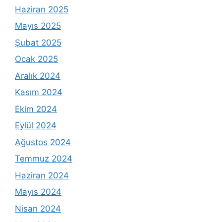
Haziran 2025
Mayıs 2025
Şubat 2025
Ocak 2025
Aralık 2024
Kasım 2024
Ekim 2024
Eylül 2024
Ağustos 2024
Temmuz 2024
Haziran 2024
Mayıs 2024
Nisan 2024