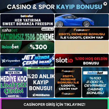
×
CASİNOPER GİRİŞ İÇİN TIKLAYINIZ!