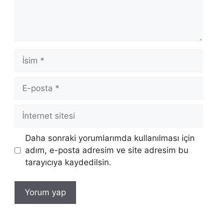
İsim
E-
posta
İnternet
sitesi
Daha sonraki yorumlarımda kullanılması için
adım, e-posta adresim ve site adresim bu
tarayıcıya kaydedilsin.