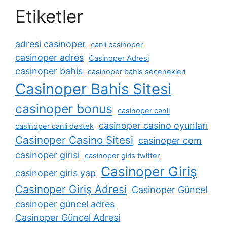
Etiketler
adresi casinoper
canli casinoper
casinoper adres
Casinoper Adresi
casinoper bahis
casinoper bahis seçenekleri
Casinoper Bahis Sitesi
casinoper bonus
casinoper canli
casinoper casino oyunları
casinoper canli destek
Casinoper Casino Sitesi
casinoper com
casinoper girisi
casinoper giris twitter
Casinoper Giriş
casinoper giris yap
Casinoper Giriş Adresi
Casinoper Güncel
casinoper güncel adres
Casinoper Güncel Adresi