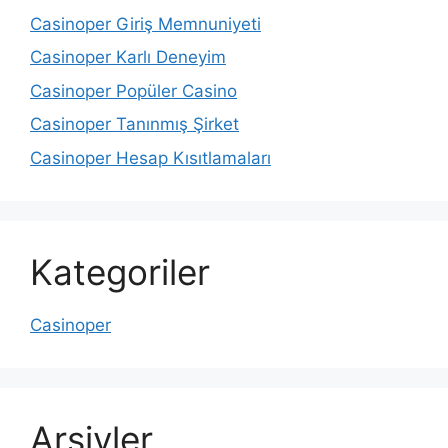
Casinoper Giriş Memnuniyeti
Casinoper Karlı Deneyim
Casinoper Popüler Casino
Casinoper Tanınmış Şirket
Casinoper Hesap Kısıtlamaları
Kategoriler
Casinoper
Arşivler