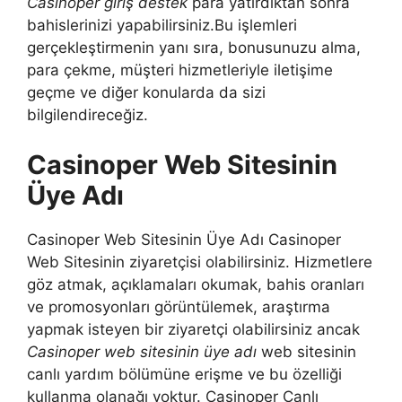
Casinoper giriş destek
para yatırdıktan sonra
bahislerinizi yapabilirsiniz.Bu işlemleri
gerçekleştirmenin yanı sıra, bonusunuzu alma,
para çekme, müşteri hizmetleriyle iletişime
geçme ve diğer konularda da sizi
bilgilendireceğiz.
Casinoper Web Sitesinin
Üye Adı
Casinoper Web Sitesinin Üye Adı Casinoper
Web Sitesinin ziyaretçisi olabilirsiniz. Hizmetlere
göz atmak, açıklamaları okumak, bahis oranları
ve promosyonları görüntülemek, araştırma
yapmak isteyen bir ziyaretçi olabilirsiniz ancak
Casinoper web sitesinin üye adı
web sitesinin
canlı yardım bölümüne erişme ve bu özelliği
kullanma olanağı yoktur. Casinoper Canlı