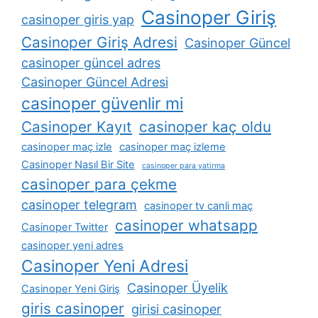
Casinoper Giriş
casinoper giris yap
Casinoper Giriş Adresi
Casinoper Güncel
casinoper güncel adres
Casinoper Güncel Adresi
casinoper güvenlir mi
Casinoper Kayıt
casinoper kaç oldu
casinoper maç izle
casinoper maç izleme
Casinoper Nasıl Bir Site
casinoper para yatirma
casinoper para çekme
casinoper telegram
casinoper tv canli maç
casinoper whatsapp
Casinoper Twitter
casinoper yeni adres
Casinoper Yeni Adresi
Casinoper Üyelik
Casinoper Yeni Giriş
giris casinoper
girisi casinoper