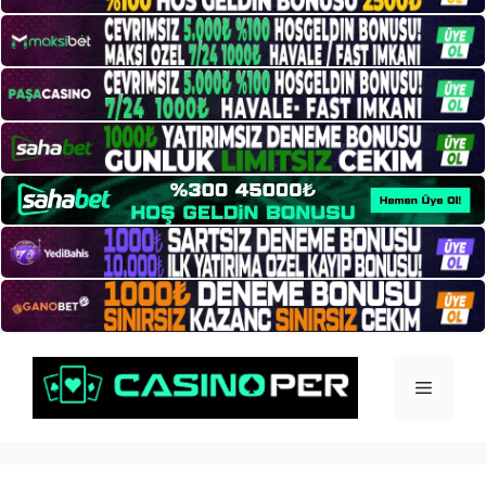
İçeriğe
atla
Menü