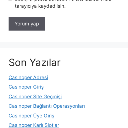
tarayıcıya kaydedilsin.
Son Yazılar
Casinoper Adresi
Casinoper Giriş
Casinoper Site Geçmişi
Casinoper Bağlantı Operasyonları
Casinoper Üye Giriş
Casinoper Karlı Slotlar