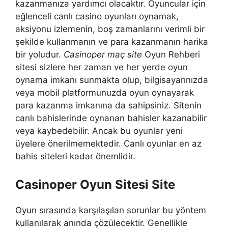
kazanmanıza yardımcı olacaktır. Oyuncular için
eğlenceli canlı casino oyunları oynamak,
aksiyonu izlemenin, boş zamanlarını verimli bir
şekilde kullanmanın ve para kazanmanın harika
bir yoludur.
Casinoper maç site
Oyun Rehberi
sitesi sizlere her zaman ve her yerde oyun
oynama imkanı sunmakta olup, bilgisayarınızda
veya mobil platformunuzda oyun oynayarak
para kazanma imkanına da sahipsiniz. Sitenin
canlı bahislerinde oynanan bahisler kazanabilir
veya kaybedebilir. Ancak bu oyunlar yeni
üyelere önerilmemektedir. Canlı oyunlar en az
bahis siteleri kadar önemlidir.
Casinoper Oyun Sitesi Site
Oyun sırasında karşılaşılan sorunlar bu yöntem
kullanılarak anında çözülecektir. Genellikle