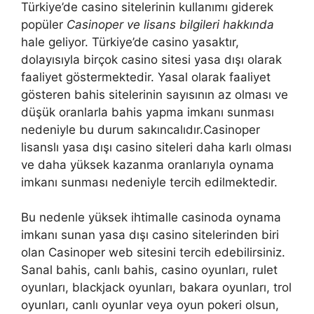
Türkiye’de casino sitelerinin kullanımı giderek
popüler
Casinoper ve lisans bilgileri hakkında
hale geliyor. Türkiye’de casino yasaktır,
dolayısıyla birçok casino sitesi yasa dışı olarak
faaliyet göstermektedir. Yasal olarak faaliyet
gösteren bahis sitelerinin sayısının az olması ve
düşük oranlarla bahis yapma imkanı sunması
nedeniyle bu durum sakıncalıdır.Casinoper
lisanslı yasa dışı casino siteleri daha karlı olması
ve daha yüksek kazanma oranlarıyla oynama
imkanı sunması nedeniyle tercih edilmektedir.
Bu nedenle yüksek ihtimalle casinoda oynama
imkanı sunan yasa dışı casino sitelerinden biri
olan Casinoper web sitesini tercih edebilirsiniz.
Sanal bahis, canlı bahis, casino oyunları, rulet
oyunları, blackjack oyunları, bakara oyunları, trol
oyunları, canlı oyunlar veya oyun pokeri olsun,