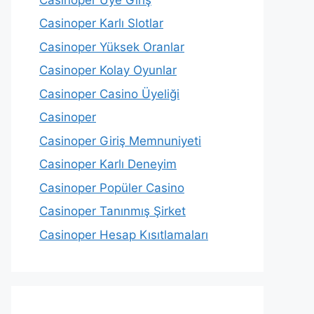
Casinoper Karlı Slotlar
Casinoper Yüksek Oranlar
Casinoper Kolay Oyunlar
Casinoper Casino Üyeliği
Casinoper
Casinoper Giriş Memnuniyeti
Casinoper Karlı Deneyim
Casinoper Popüler Casino
Casinoper Tanınmış Şirket
Casinoper Hesap Kısıtlamaları