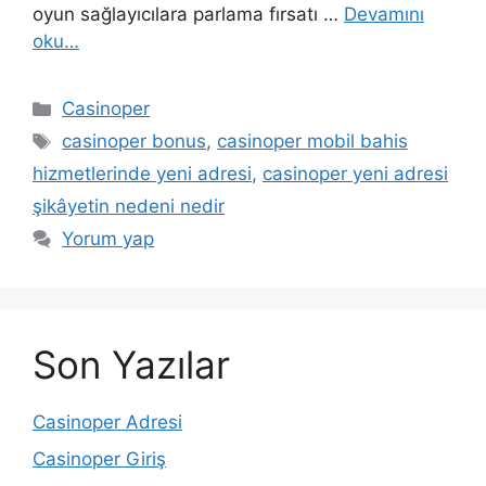
oyun sağlayıcılara parlama fırsatı …
Devamını
oku…
Kategoriler
Casinoper
Etiketler
casinoper bonus
,
casinoper mobil bahis
hizmetlerinde yeni adresi
,
casinoper yeni adresi
şikâyetin nedeni nedir
Yorum yap
Son Yazılar
Casinoper Adresi
Casinoper Giriş