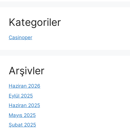
Kategoriler
Casinoper
Arşivler
Haziran 2026
Eylül 2025
Haziran 2025
Mayıs 2025
Şubat 2025