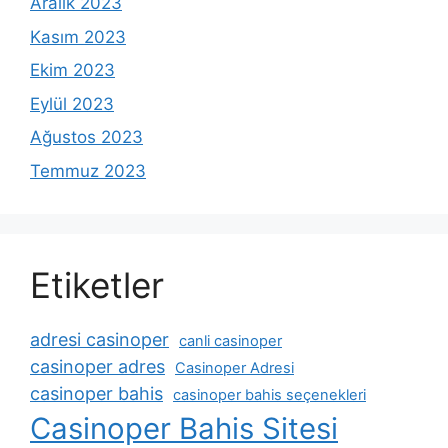
Aralık 2023
Kasım 2023
Ekim 2023
Eylül 2023
Ağustos 2023
Temmuz 2023
Etiketler
adresi casinoper
canli casinoper
casinoper adres
Casinoper Adresi
casinoper bahis
casinoper bahis seçenekleri
Casinoper Bahis Sitesi