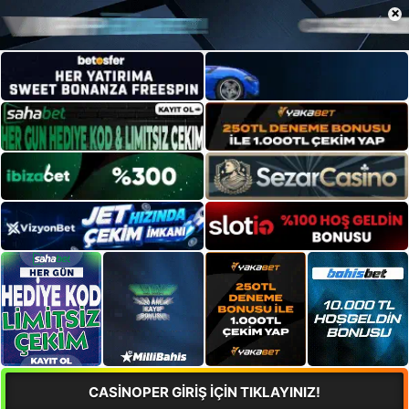
×
CASİNOPER GİRİŞ İÇİN TIKLAYINIZ!