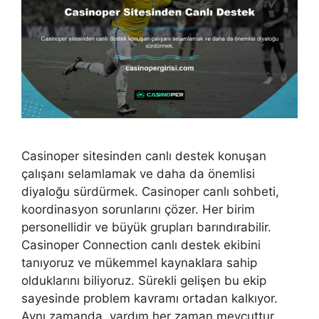
Casinoper sitesinden canlı destek konuşan
çalışanı selamlamak ve daha da önemlisi
diyaloğu sürdürmek. Casinoper canlı sohbeti,
koordinasyon sorunlarını çözer. Her birim
personellidir ve büyük grupları barındırabilir.
Casinoper Connection canlı destek ekibini
tanıyoruz ve mükemmel kaynaklara sahip
olduklarını biliyoruz. Sürekli gelişen bu ekip
sayesinde problem kavramı ortadan kalkıyor.
Aynı zamanda, yardım her zaman mevcuttur.