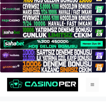
İçeriğe
atla
Menü