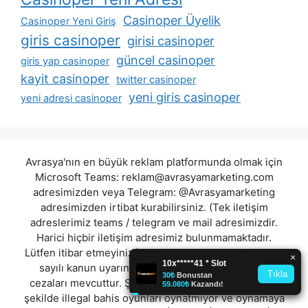
Casinoper Üyelik
Casinoper Yeni Giriş
giris casinoper
girisi casinoper
güncel casinoper
giris yap casinoper
kayit casinoper
twitter casinoper
yeni giris casinoper
yeni adresi casinoper
Avrasya'nın en büyük reklam platformunda olmak için
Microsoft Teams:
reklam@avrasyamarketing.com
adresimizden veya Telegram: @Avrasyamarketing
adresimizden irtibat kurabilirsiniz. (Tek iletişim
adreslerimiz teams / telegram ve mail adresimizdir.
Harici hiçbir iletişim adresimiz bulunmamaktadır.
Lütfen itibar etmeyiniz.) Türkiye yasalarına göre 7258
sayılı kanun uyarınca yasa dışı bahis oynamanın
cezaları mevcuttur. Şu an bulunduğunuz site hiç bir
şekilde illegal bahis oyunları oynatmıyor ve oynamaya