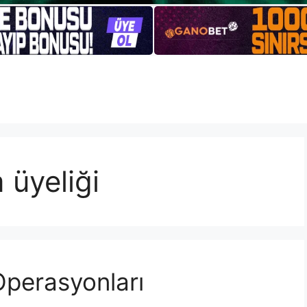
 üyeliği
Operasyonları