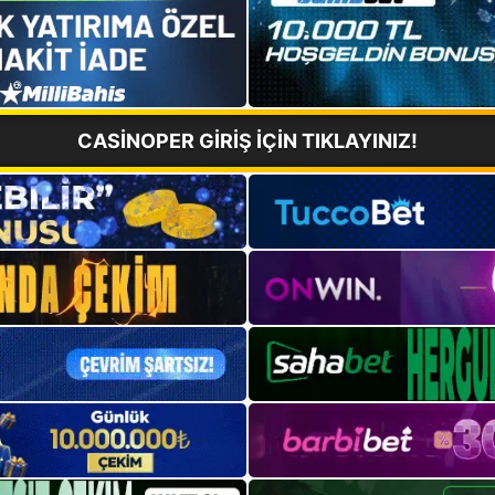
CASİNOPER GİRİŞ İÇİN TIKLAYINIZ!