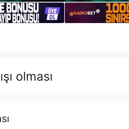
ışı olması
sı