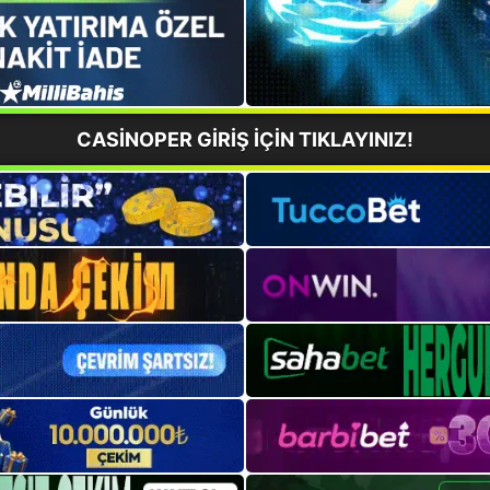
CASİNOPER GİRİŞ İÇİN TIKLAYINIZ!