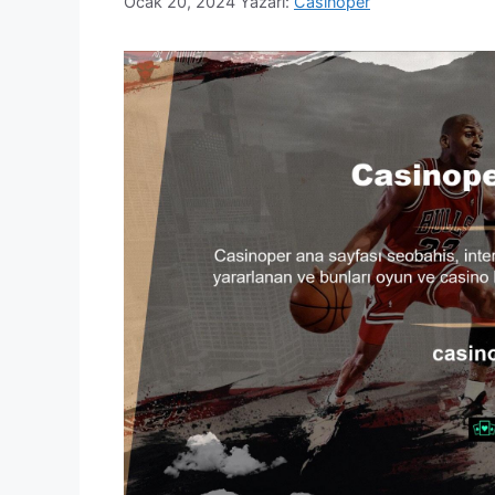
Ocak 20, 2024
Yazarı:
Casinoper