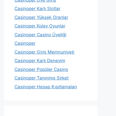
Casinoper Karlı Slotlar
Casinoper Yüksek Oranlar
Casinoper Kolay Oyunlar
Casinoper Casino Üyeliği
Casinoper
Casinoper Giriş Memnuniyeti
Casinoper Karlı Deneyim
Casinoper Popüler Casino
Casinoper Tanınmış Şirket
Casinoper Hesap Kısıtlamaları