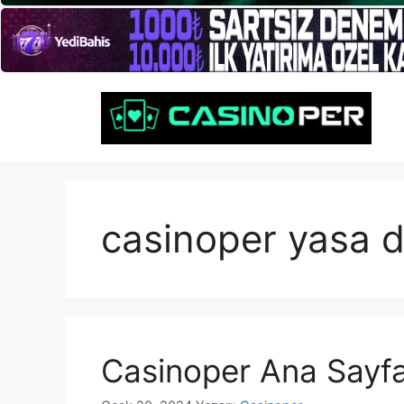
İçeriğe
atla
casinoper yasa d
Casinoper Ana Sayfa