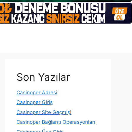
Son Yazılar
Casinoper Adresi
Casinoper Giriş
Casinoper Site Geçmişi
Casinoper Bağlantı Operasyonları
Casinoper Üye Giriş