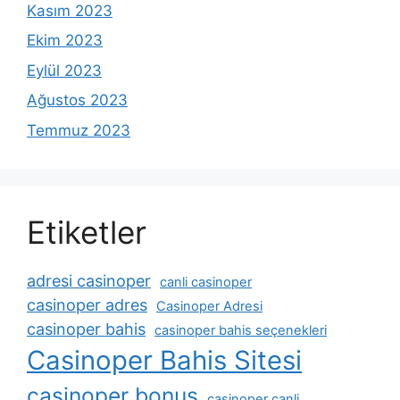
Kasım 2023
Ekim 2023
Eylül 2023
Ağustos 2023
Temmuz 2023
Etiketler
adresi casinoper
canli casinoper
casinoper adres
Casinoper Adresi
casinoper bahis
casinoper bahis seçenekleri
Casinoper Bahis Sitesi
casinoper bonus
casinoper canli