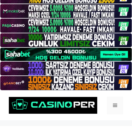
İçeriğe
atla
Menü